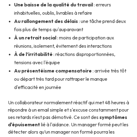
Une baisse de la qualité du travail
: erreurs
inhabituelles, oublis, livrables à refaire
Au rallongement des délais
: une tâche prend deux
fois plus de temps qu'auparavant
À un retrait social
: moins de participation aux
réunions, isolement, évitement des interactions
À de l’irritabilité
: réactions disproportionnées,
tensions avec l'équipe
Au présentéisme compensatoire
: arrivée très tôt
ou départ très tard pour rattraper le manque
d'efficacité en journée
Un collaborateur normalement réactif qui met 48 heures à
répondre à un email simple et s'excuse constamment pour
ses retards n'est pas démotivé. Ce sont des
symptômes
d'épuisement
lié à l'aidance. Un manager formé peut les
détecter alors qu’un manager non formé pourra les