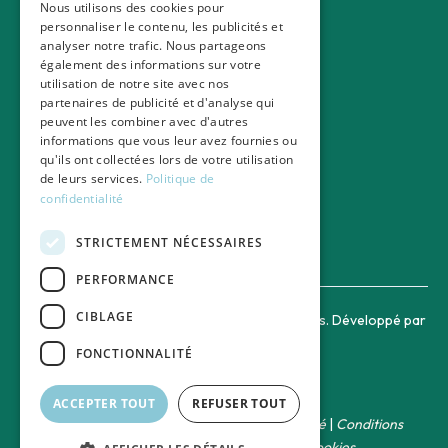
Les entreprises
Nous utilisons des cookies pour
Les assureurs et mutuelles
personnaliser le contenu, les publicités et
analyser notre trafic. Nous partageons
Les établissements de santé
également des informations sur votre
utilisation de notre site avec nos
À propos de Monka
partenaires de publicité et d'analyse qui
peuvent les combiner avec d'autres
À propos
informations que vous leur avez fournies ou
Notre équipe
qu'ils ont collectées lors de votre utilisation
Notre modèle économique
de leurs services.
Politique de
La raison d'être
confidentialité
Notre méthodologie scientifique
Le futur avec Monka
STRICTEMENT NÉCESSAIRES
PERFORMANCE
CIBLAGE
Copyright © 2025 Monka | Tous droits réservés. Développé par
ballas invest
FONCTIONNALITÉ
ACCEPTER TOUT
REFUSER TOUT
Mentions légales
|
Politique de confidentialité
|
Conditions
générales de ventes
|
Gestion des cookies