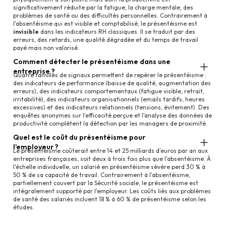
significativement réduite par la fatigue, la charge mentale, des
problèmes de santé ou des difficultés personnelles. Contrairement à
l'absentéisme qui est visible et comptabilisé, le présentéisme est
invisible
dans les indicateurs RH classiques. Il se traduit par des
erreurs, des retards, une qualité dégradée et du temps de travail
payé mais non valorisé.
Comment détecter le présentéisme dans une
entreprise ?
Quatre familles de signaux permettent de repérer le présentéisme :
des indicateurs de performance (baisse de qualité, augmentation des
erreurs), des indicateurs comportementaux (fatigue visible, retrait,
irritabilité), des indicateurs organisationnels (emails tardifs, heures
excessives) et des indicateurs relationnels (tensions, évitement). Des
enquêtes anonymes sur l'efficacité perçue et l'analyse des données de
productivité complètent la détection par les managers de proximité.
Quel est le coût du présentéisme pour
l'employeur ?
Le présentéisme coûterait entre 14 et 25 milliards d'euros par an aux
entreprises françaises, soit deux à trois fois plus que l'absentéisme. À
l'échelle individuelle, un salarié en présentéisme sévère perd 30 % à
50 % de sa capacité de travail. Contrairement à l'absentéisme,
partiellement couvert par la Sécurité sociale, le présentéisme est
intégralement supporté par l'employeur. Les coûts liés aux problèmes
de santé des salariés incluent 18 % à 60 % de présentéisme selon les
études.