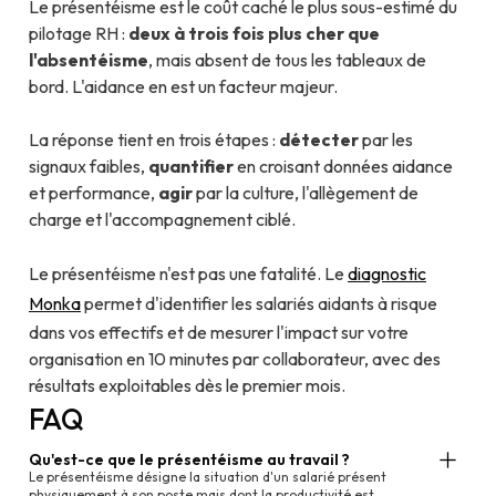
Le présentéisme est le coût caché le plus sous-estimé du
pilotage RH :
deux à trois fois plus cher que
l'absentéisme
, mais absent de tous les tableaux de
bord. L'aidance en est un facteur majeur.
La réponse tient en trois étapes :
détecter
par les
signaux faibles,
quantifier
en croisant données aidance
et performance,
agir
par la culture, l'allègement de
charge et l'accompagnement ciblé.
Le présentéisme n'est pas une fatalité. Le
diagnostic
Monka
permet d'identifier les salariés aidants à risque
dans vos effectifs et de mesurer l'impact sur votre
organisation en 10 minutes par collaborateur, avec des
résultats exploitables dès le premier mois.
FAQ
Qu'est-ce que le présentéisme au travail ?
Le présentéisme désigne la situation d'un salarié présent
physiquement à son poste mais dont la productivité est