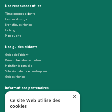
Nos ressources utiles
Témoignages aidants
Les cas d'usage
Statistiques Monka
Le blog
Plan du site
Nos guides aidants
Guide de l'aidant
Démarche administrative
Maintien à domicile
Salariés aidants en entreprise
Guides Monka
Informations partenaires
×
Contact entreprise
Ce site Web utilise des
Découvrir nos partenaires
cookies
Nos experimentations