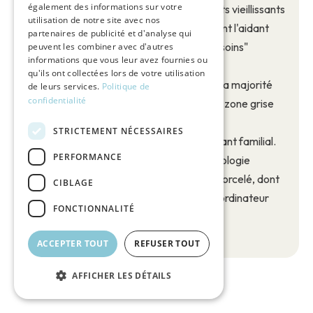
également des informations sur votre
Le pivot parental :
L'aide aux parents vieillissants
utilisation de notre site avec nos
reste la situation prédominante, plaçant l'aidant
partenaires de publicité et d'analyse qui
dans une posture de "gestionnaire de soins"
peuvent les combiner avec d'autres
informations que vous leur avez fournies ou
multigénérationnel.
qu'ils ont collectées lors de votre utilisation
Une dépendance intermédiaire :
La majorité
de leurs services.
Politique de
confidentialité
des aidés se situent en GIR 3 ou 4, une zone grise
où le maintien à domicile repose quasi
STRICTEMENT NÉCESSAIRES
exclusivement sur la présence de l'aidant familial.
PERFORMANCE
Complexité médicale :
La polypathologie
impose à l'aidé un parcours de soins morcelé, dont
CIBLAGE
l'aidant devient, par défaut, le seul coordinateur
FONCTIONNALITÉ
efficace.
ACCEPTER TOUT
REFUSER TOUT
AFFICHER LES DÉTAILS