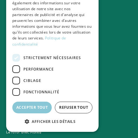
également des informations sur votre
Maintien à domicile
utilisation de notre site avec nos
Salariés aidants en entreprise
partenaires de publicité et d'analyse qui
Guides Monka
peuvent les combiner avec d'autres
informations que vous leur avez fournies ou
Informations partenaires
qu'ils ont collectées lors de votre utilisation
de leurs services.
Politique de
Contact entreprise
confidentialité
Découvrir nos partenaires
Nos experimentations
STRICTEMENT NÉCESSAIRES
Les entreprises
Les assureurs et mutuelles
PERFORMANCE
Les établissements de santé
CIBLAGE
À propos de Monka
FONCTIONNALITÉ
À propos
Notre équipe
ACCEPTER TOUT
REFUSER TOUT
Notre modèle économique
La raison d'être
AFFICHER LES DÉTAILS
Notre méthodologie scientifique
Le futur avec Monka