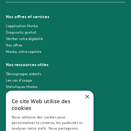
Nos offres et services
L'application Monka
Diagnostic gratuit
Vérifier votre élgibilité
Nos offres
Monka, votre copilote
Nos ressources utiles
Témoignages aidants
Les cas d'usage
Statistiques Monka
Le blog
×
Plan du site
Ce site Web utilise des
cookies
Nos guides aidants
Nous utilisons des cookies pour
Guide de l'aidant
personnaliser le contenu, les publicités et
analyser notre trafic. Nous partageons
Démarche administrative