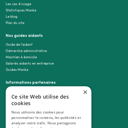
Les cas d'usage
Statistiques Monka
Le blog
Plan du site
Nos guides aidants
Guide de l'aidant
Démarche administrative
Maintien à domicile
Salariés aidants en entreprise
Guides Monka
Informations partenaires
×
Contact entreprise
Ce site Web utilise des
Découvrir nos partenaires
cookies
Nos experimentations
Les entreprises
Nous utilisons des cookies pour
Les assureurs et mutuelles
personnaliser le contenu, les publicités et
Les établissements de santé
analyser notre trafic. Nous partageons