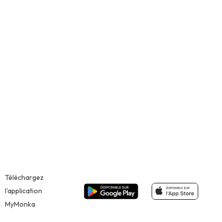
AVC
infarctus
d’ostéoporose
Téléchargez
l'application
MyMonka