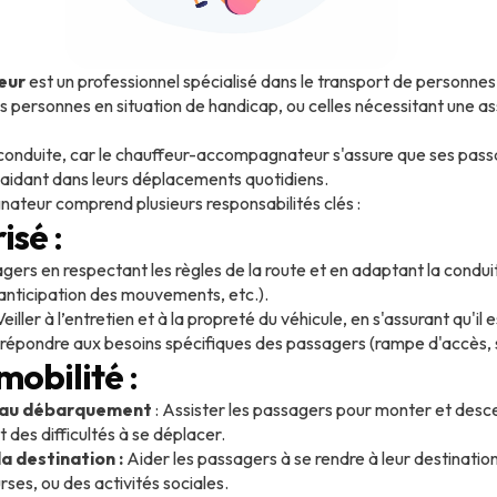
eur
est un professionnel spécialisé dans le transport de personnes
s personnes en situation de handicap, ou celles nécessitant une ass
e conduite, car le chauffeur-accompagnateur s'assure que ses pas
 aidant dans leurs déplacements quotidiens.
ateur comprend plusieurs responsabilités clés :
isé
:
agers en respectant les règles de la route et en adaptant la condu
 anticipation des mouvements, etc.).
Veiller à l’entretien et à la propreté du véhicule, en s'assurant qu'il
répondre aux besoins spécifiques des passagers (rampe d'accès, s
 mobilité
:
t au débarquement
: Assister les passagers pour monter et des
t des difficultés à se déplacer.
 destination :
Aider les passagers à se rendre à leur destination
es, ou des activités sociales.