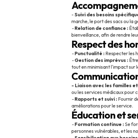
Accompagnemen
-
Suivi des besoins spécifique
marche, le port des sacs ou la g
-
Relation de confiance :
Étab
bienveillance, afin de rendre leu
Respect des hor
-
Punctualité :
Respecter les ho
-
Gestion des imprévus :
Être
tout en minimisant l'impact sur 
Communication 
- Liaison avec les familles et
ou les services médicaux pour c
-
Rapports et suivi :
Fournir de
améliorations pour le service.
Éducation et se
-
Formation continue :
Se for
personnes vulnérables, et les n
-
Sensibilisation aux besoins