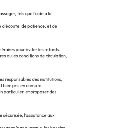
ager, tels que l’aide à la
e d’écoute, de patience, et de
néraires pour éviter les retards.
es ou les conditions de circulation,
es responsables des institutions,
t bien pris en compte.
in particulier, et proposer des
e sécurisée, l’assistance aux
passager (par exemple, les besoins