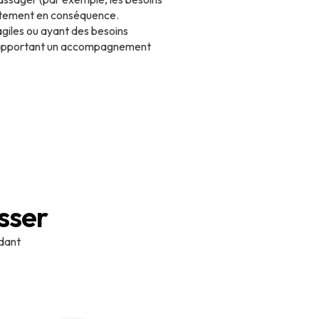
ortement en conséquence.
agiles ou ayant des besoins
eur apportant un accompagnement
sser
idant