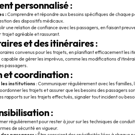
t personnalisé
:
s :
Comprendre et répondre aux besoins spécifiques de chaque pass
estion des dispositifs médicaux.
lir une relation de confiance avec les passagers, en faisant preuv
r trajet agréable et rassurant.
aires et des itinéraires
:
raires convenus pour les trajets, en planifiant efficacement les iti
 capable de gérer les imprévus, comme les modifications d’itinérair
les passagers.
et coordination
:
 les institutions
: Communiquer régulièrement avec les familles, l
oordonner les trajets et assurer que les besoins des passagers son
s rapports sur les trajets effectués, signaler tout incident ou beso
nsibilisation
:
mer régulièrement pour rester à jour sur les techniques de conduit
ormes de sécurité en vigueur.
 des passagers :
Être conscient des spécificités liées à chaque 