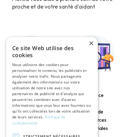
proche et de votre santé d'aidant
×
Ce site Web utilise des
cookies
Nous utilisons des cookies pour
personnaliser le contenu, les publicités et
analyser notre trafic. Nous partageons
également des informations sur votre
utilisation de notre site avec nos
partenaires de publicité et d'analyse qui
Qu’est-ce
Solutions de
peuvent les combiner avec d'autres
qu’un
informations que vous leur avez fournies ou
soutien
qu'ils ont collectées lors de votre utilisation
Centre de
psychologique
de leurs services.
Politique de
Ressources
confidentialité
pour l’aidant
Territoriales
(CRT) ?
STRICTEMENT NÉCESSAIRES