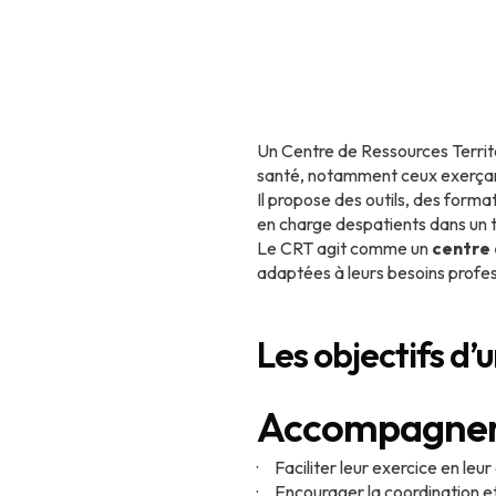
Un Centre de Ressources Territo
santé, notamment ceux exerça
Il propose des outils, des format
en charge despatients dans un t
Le CRT agit comme un
centre 
adaptées à leurs besoins profes
Les objectifs d’
Accompagner l
· Faciliter leur exercice en leur
· Encourager la coordination et 