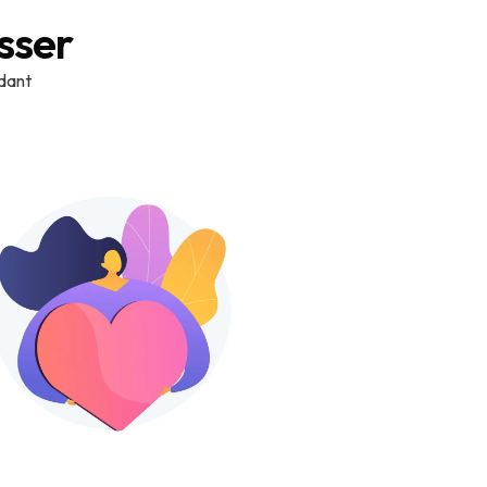
sser
idant