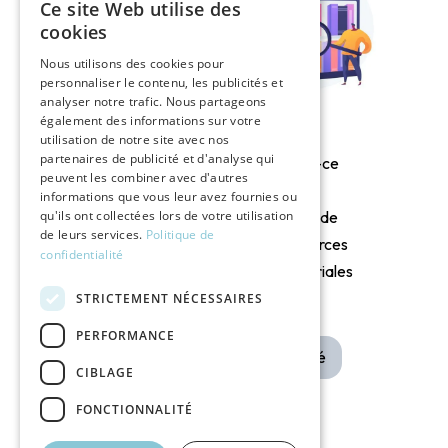
Ce site Web utilise des
cookies
Nous utilisons des cookies pour
personnaliser le contenu, les publicités et
analyser notre trafic. Nous partageons
également des informations sur votre
utilisation de notre site avec nos
partenaires de publicité et d'analyse qui
Qu’est-ce
Solutions de
peuvent les combiner avec d'autres
qu’un
informations que vous leur avez fournies ou
soutien
qu'ils ont collectées lors de votre utilisation
Centre de
psychologique
de leurs services.
Politique de
Ressources
confidentialité
pour l’aidant
Territoriales
(CRT) ?
STRICTEMENT NÉCESSAIRES
Santé
PERFORMANCE
Santé
CIBLAGE
FONCTIONNALITÉ