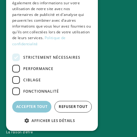
également des informations sur votre
Guide de l'aidant
utilisation de notre site avec nos
Démarche administrative
partenaires de publicité et d'analyse qui
Maintien à domicile
peuvent les combiner avec d'autres
Salariés aidants en entreprise
informations que vous leur avez fournies ou
qu'ils ont collectées lors de votre utilisation
Guides Monka
de leurs services.
Politique de
confidentialité
Informations partenaires
Contact entreprise
STRICTEMENT NÉCESSAIRES
Découvrir nos partenaires
PERFORMANCE
Nos experimentations
Les entreprises
CIBLAGE
Les assureurs et mutuelles
Les établissements de santé
FONCTIONNALITÉ
À propos de Monka
ACCEPTER TOUT
REFUSER TOUT
À propos
Notre équipe
AFFICHER LES DÉTAILS
Notre modèle économique
La raison d'être