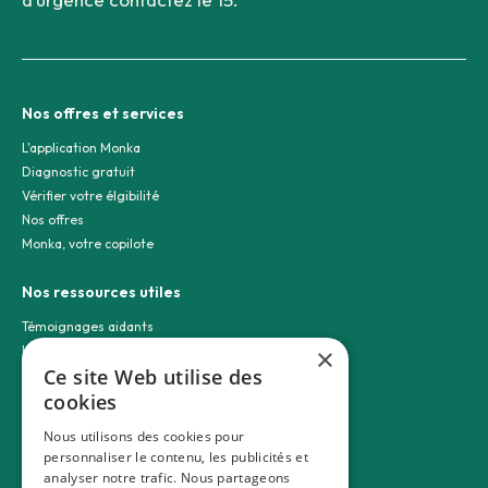
Nos offres et services
L'application Monka
Diagnostic gratuit
Vérifier votre élgibilité
Nos offres
Monka, votre copilote
Nos ressources utiles
Témoignages aidants
×
Les cas d'usage
Ce site Web utilise des
Statistiques Monka
cookies
Le blog
Plan du site
Nous utilisons des cookies pour
personnaliser le contenu, les publicités et
Nos guides aidants
analyser notre trafic. Nous partageons