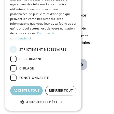
également des informations sur votre
utilisation de notre site avec nos
partenaires de publicité et d'analyse qui
Qu’est-ce
Solutions de
peuvent les combiner avec d'autres
qu’un
informations que vous leur avez fournies ou
soutien
qu'ils ont collectées lors de votre utilisation
Centre de
psychologique
de leurs services.
Politique de
Ressources
confidentialité
pour l’aidant
Territoriales
(CRT) ?
STRICTEMENT NÉCESSAIRES
Santé
PERFORMANCE
Santé
CIBLAGE
FONCTIONNALITÉ
ACCEPTER TOUT
REFUSER TOUT
AFFICHER LES DÉTAILS