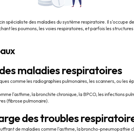
in spécialiste des maladies du système respiratoire. Il s'occupe de 
hant les poumons, les voies respiratoires, et parfois les structur
paux
 des maladies respiratoires
ues comme les radiographies pulmonaires, les scanners, ou les épr
omme l'asthme, la bronchite chronique, la BPCO, les infections pu
res (fibrose pulmonaire).
harge des troubles respiratoi
uffrant de maladies comme l'asthme, la broncho-pneumopathie c