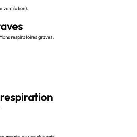
 ventilation).
raves
ions respiratoires graves.
 respiration
.
pneumonie, ou une chirurgie