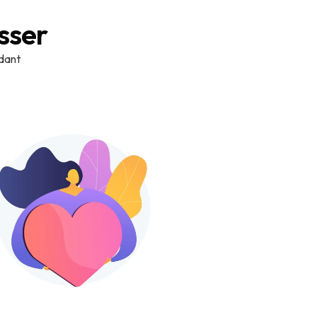
sser
idant