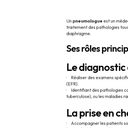
Un
pneumologue
est un médec
traitement des pathologies touc
diaphragme.
Ses rôles princi
Le diagnostic
· Réaliser des examens spécifiq
(EFR).
· Identifiant des pathologies c
tuberculose), ou les maladies ra
La prise en c
· Accompagner les patients so