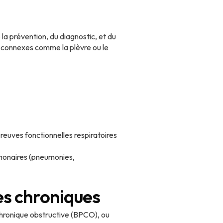
la prévention, du diagnostic, et du
es connexes comme la plèvre ou le
euves fonctionnelles respiratoires
lmonaires (pneumonies,
res chroniques
hronique obstructive (BPCO), ou