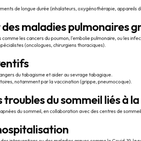
ements de longue durée (inhalateurs, oxygénothérapie, appareils de
 des maladies pulmonaires g
 comme les cancers du poumon, l'embolie pulmonaire, ou les infect
pécialistes (oncologues, chirurgiens thoraciques).
entifs
 dangers du tabagisme et aider au sevrage tabagique.
ratoires, notamment par la vaccination (grippe, pneumocoque).
 troubles du sommeil liés à la
 apnées du sommeil, en collaboration avec des centres de sommeil
hospitalisation
s des interventions ou des maladies graves comme le Covid-19, la 