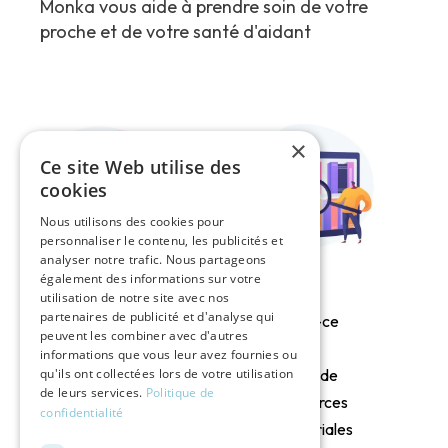
Monka vous aide à prendre soin de votre
proche et de votre santé d'aidant
×
Ce site Web utilise des
cookies
Nous utilisons des cookies pour
personnaliser le contenu, les publicités et
analyser notre trafic. Nous partageons
également des informations sur votre
utilisation de notre site avec nos
partenaires de publicité et d'analyse qui
Qu’est-ce
Solutions de
peuvent les combiner avec d'autres
qu’un
informations que vous leur avez fournies ou
soutien
qu'ils ont collectées lors de votre utilisation
Centre de
psychologique
de leurs services.
Politique de
Ressources
confidentialité
pour l’aidant
Territoriales